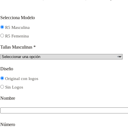
$16.000.
$12.000.
Selecciona Modelo
R5 Masculina
R5 Femenina
Tallas Masculinas
*
Diseño
Original con logos
Sin Logos
Nombre
Número