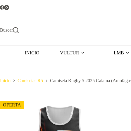
Saltar
al
contenido
Buscar
INICIO
VULTUR
LMB
Inicio
Camisetas R5
Camiseta Rugby 5 2025 Calama (Antofagas
OFERTA