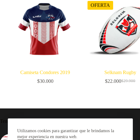
OFERTA
Camiseta Condores 2019
Selknam Rugby
$
30.000
$
22.000
$
29.900
El
El
precio
precio
original
actual
era:
es:
$29.900.
$22.000.
Tendencia ahora
Utilizamos cookies para garantizar que le brindamos la
mejor experiencia en nuestra web.
Camiseta Rugby Selknam