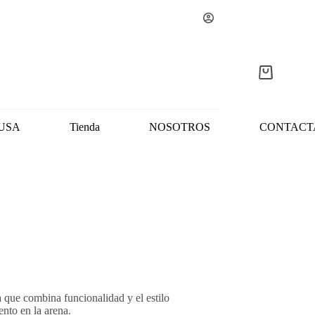
Carro
de
compra
USA
Tienda
NOSOTROS
CONTACT
 que combina funcionalidad y el estilo
ento en la arena.