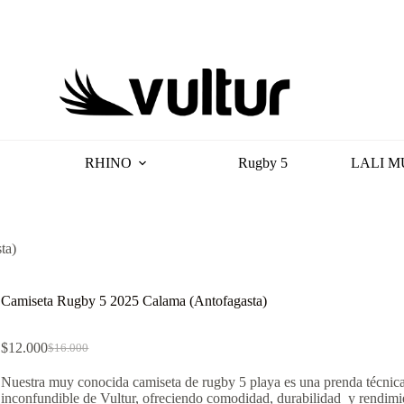
RHINO
Rugby 5
LALI M
ta)
Camiseta Rugby 5 2025 Calama (Antofagasta)
$
12.000
$
16.000
El
El
precio
precio
Nuestra muy conocida camiseta de rugby 5 playa es una prenda técnica
original
actual
inconfundible de Vultur, ofreciendo comodidad, durabilidad y rendimi
era:
es: