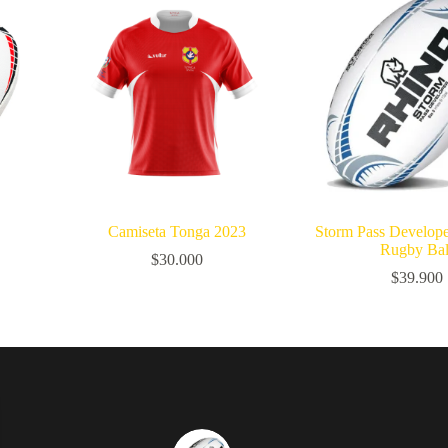
Camiseta Tonga 2023
Storm Pass Develop
Rugby Bal
$
30.000
$
39.900