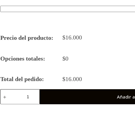
$
16.000
Precio del producto:
Opciones totales:
$
0
Total del pedido:
$
16.000
Camiseta
Añadir a
Rugby
5
2025
Calama
(Antofagasta)
cantidad