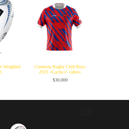
er Weighted
Camiseta Rugby Chili Boys
l
2025 «Cacho e´ cabra»
$
30.000