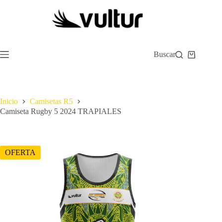
Saltar
al
contenido
Buscar
Carro
de
compra
Inicio
Camisetas R5
Camiseta Rugby 5 2024 TRAPIALES
OFERTA