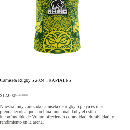
Camiseta Rugby 5 2024 TRAPIALES
$
12.000
$
16.000
El
El
precio
precio
Nuestra muy conocida camiseta de rugby 5 playa es una
original
actual
prenda técnica que combina funcionalidad y el estilo
era:
es:
inconfundible de Vultur, ofreciendo comodidad, durabilidad y
$16.000.
$12.000.
rendimiento en la arena.