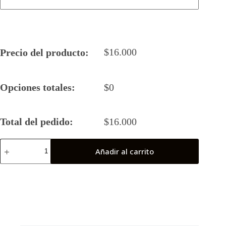
$
16.000
Precio del producto:
Opciones totales:
$
0
Total del pedido:
$
16.000
Camiseta
Añadir al carrito
Rugby
5
2024
TRAPIALES
cantidad