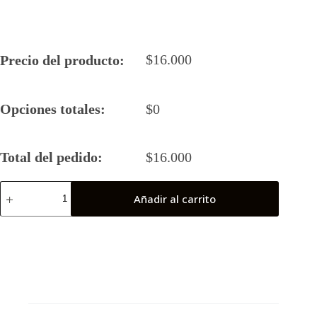
$
16.000
Precio del producto:
Opciones totales:
$
0
Total del pedido:
$
16.000
Camiseta
Añadir al carrito
Rugby
5
2024
LINCES
cantidad