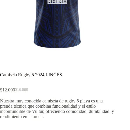
Camiseta Rugby 5 2024 LINCES
$
12.000
$
16.000
El
El
precio
precio
Nuestra muy conocida camiseta de rugby 5 playa es una
original
actual
prenda técnica que combina funcionalidad y el estilo
era:
es:
inconfundible de Vultur, ofreciendo comodidad, durabilidad y
$16.000.
$12.000.
rendimiento en la arena.