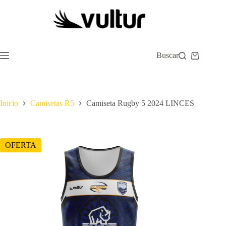
Saltar
al
contenido
Buscar
Carro
de
compra
Inicio
Camisetas R5
Camiseta Rugby 5 2024 LINCES
OFERTA