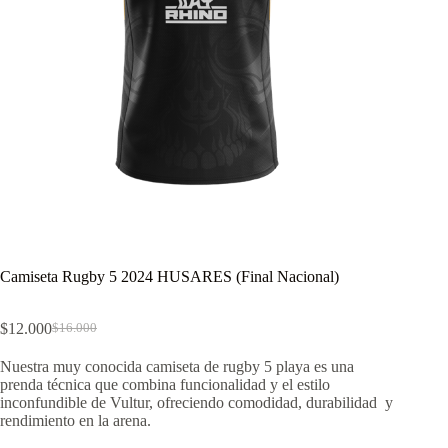
Camiseta Rugby 5 2024 HUSARES (Final Nacional)
$
12.000
$
16.000
El
El
precio
precio
Nuestra muy conocida camiseta de rugby 5 playa es una
original
actual
prenda técnica que combina funcionalidad y el estilo
era:
es:
inconfundible de Vultur, ofreciendo comodidad, durabilidad y
$16.000.
$12.000.
rendimiento en la arena.