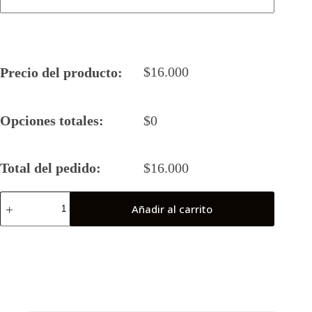
$
16.000
Precio del producto:
Opciones totales:
$
0
Total del pedido:
$
16.000
Camiseta
Añadir al carrito
Rugby
5
2024
HUSARES
(Final
Nacional)
cantidad