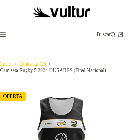
Saltar
al
contenido
Buscar
Carro
de
compra
Inicio
Camisetas R5
Camiseta Rugby 5 2024 HUSARES (Final Nacional)
OFERTA