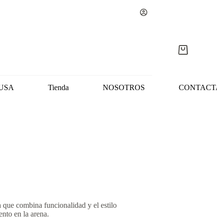
Carro
de
compra
USA
Tienda
NOSOTROS
CONTACT
 que combina funcionalidad y el estilo
ento en la arena.