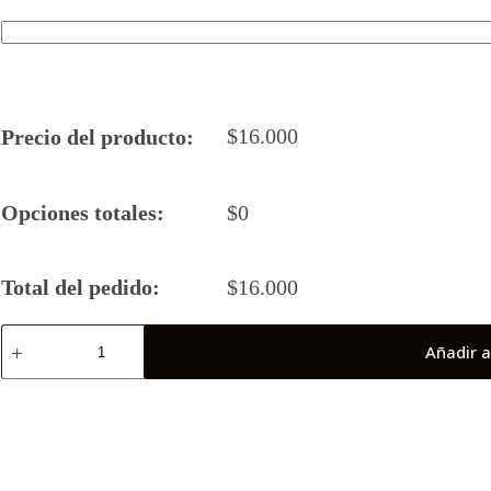
$
16.000
Precio del producto:
Opciones totales:
$
0
Total del pedido:
$
16.000
Camiseta
Añadir a
Rugby
5
2024
CHANGOS
ROJOS
cantidad