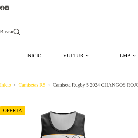
Saltar
al
contenido
Buscar
INICIO
VULTUR
LMB
Inicio
Camisetas R5
Camiseta Rugby 5 2024 CHANGOS ROJ
OFERTA