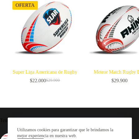
OFERTA
Super Liga Americana de Rugby
Meteor Match Rugby B
$
22.000
$
29.900
$
29.900
El
El
precio
precio
original
actual
era:
es:
$29.900.
$22.000.
Tendencia ahora
Utilizamos cookies para garantizar que le brindamos la
mejor experiencia en nuestra web.
Camiseta Rugby Selknam