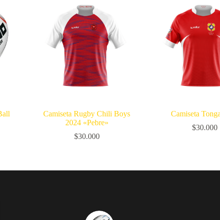
all
Camiseta Rugby Chili Boys
Camiseta Tong
2024 «Pebre»
$
30.000
$
30.000