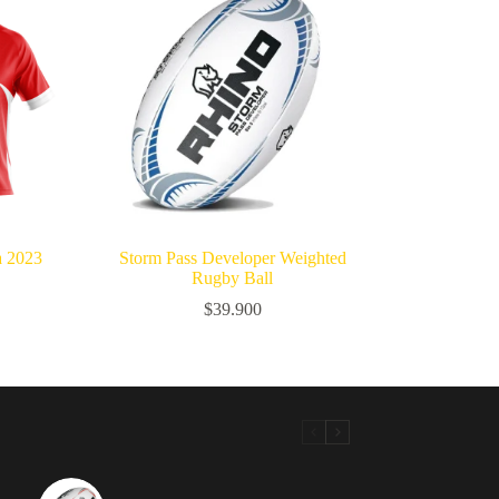
a 2023
Storm Pass Developer Weighted
Rugby Ball
$
39.900