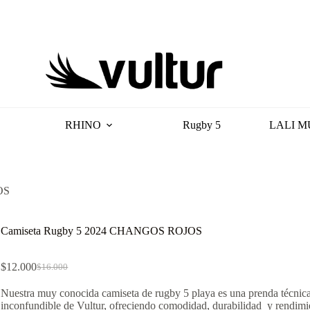
RHINO
Rugby 5
LALI M
OS
Camiseta Rugby 5 2024 CHANGOS ROJOS
$
12.000
$
16.000
El
El
precio
precio
Nuestra muy conocida camiseta de rugby 5 playa es una prenda técnica
original
actual
inconfundible de Vultur, ofreciendo comodidad, durabilidad y rendimi
era:
es: