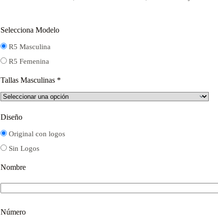
$16.000.
$12.000.
Selecciona Modelo
R5 Masculina
R5 Femenina
Tallas Masculinas
*
Diseño
Original con logos
Sin Logos
Nombre
Número