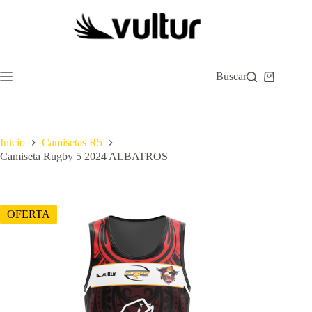
Saltar
al
contenido
Buscar
Carro
de
compra
Inicio
Camisetas R5
Camiseta Rugby 5 2024 ALBATROS
OFERTA