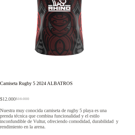
Camiseta Rugby 5 2024 ALBATROS
$
12.000
$
16.000
El
El
precio
precio
Nuestra muy conocida camiseta de rugby 5 playa es una
original
actual
prenda técnica que combina funcionalidad y el estilo
era:
es:
inconfundible de Vultur, ofreciendo comodidad, durabilidad y
$16.000.
$12.000.
rendimiento en la arena.