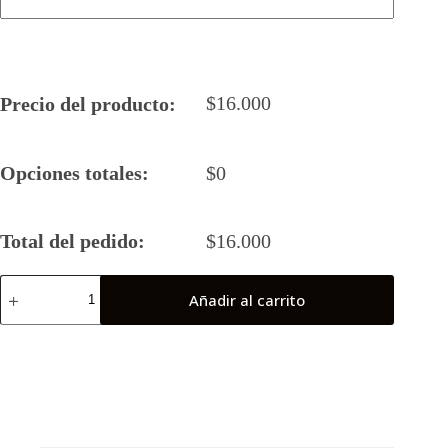
$
16.000
Precio del producto:
Opciones totales:
$
0
Total del pedido:
$
16.000
Camiseta
Añadir al carrito
Rugby
5
2024
ALBATROS
cantidad