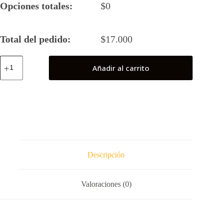
Opciones totales:
$
0
Total del pedido:
$
17.000
Batman
Añadir al carrito
90s
cómics
cantidad
Descripción
Valoraciones (0)