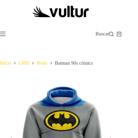
Saltar
al
contenido
Buscar
Carro
de
compra
Inicio
LMB
Body
Batman 90s cómics