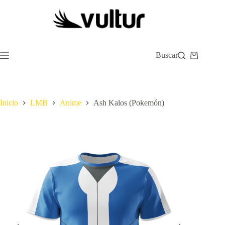
Saltar
al
contenido
Buscar
Carro
de
compra
Inicio
LMB
Anime
Ash Kalos (Pokemón)