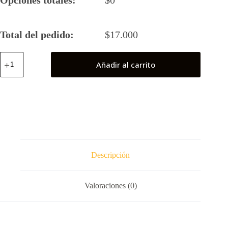
Total del pedido:
$
17.000
Ash
Añadir al carrito
Kalos
(Pokemón)
cantidad
Descripción
Valoraciones (0)