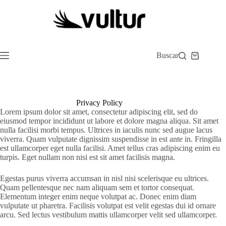
Saltar
al
contenido
Buscar
Carro
de
compra
Privacy Policy
Lorem ipsum dolor sit amet, consectetur adipiscing elit, sed do
eiusmod tempor incididunt ut labore et dolore magna aliqua. Sit amet
nulla facilisi morbi tempus. Ultrices in iaculis nunc sed augue lacus
viverra. Quam vulputate dignissim suspendisse in est ante in. Fringilla
est ullamcorper eget nulla facilisi. Amet tellus cras adipiscing enim eu
turpis. Eget nullam non nisi est sit amet facilisis magna.
Egestas purus viverra accumsan in nisl nisi scelerisque eu ultrices.
Quam pellentesque nec nam aliquam sem et tortor consequat.
Elementum integer enim neque volutpat ac. Donec enim diam
vulputate ut pharetra. Facilisis volutpat est velit egestas dui id ornare
arcu. Sed lectus vestibulum mattis ullamcorper velit sed ullamcorper.