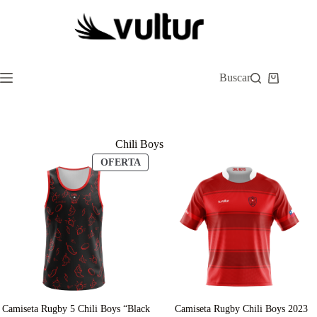
Saltar
al
contenido
Buscar
Carro
de
compra
Chili Boys
PRODUCTO
OFERTA
EN
OFERTA
Camiseta Rugby 5 Chili Boys “Black
Camiseta Rugby Chili Boys 2023