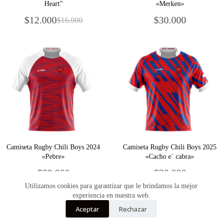
Heart”
«Merken»
$
12.000
$
30.000
$
16.000
El
El
precio
precio
original
actual
era:
es:
$16.000.
$12.000.
Camiseta Rugby Chili Boys 2024
Camiseta Rugby Chili Boys 2025
«Pebre»
«Cacho e´ cabra»
$
30.000
$
30.000
Utilizamos cookies para garantizar que le brindamos la mejor
experiencia en nuestra web.
Aceptar
Rechazar
Copyright © Vultur