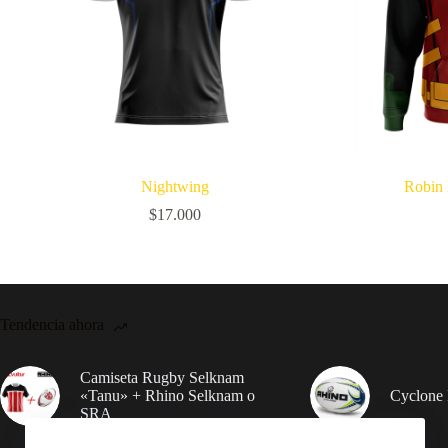
Nightwing
Robin
$
17.000
Tendencia ahora
Camiseta Rugby Selknam
«Tanu» + Rhino Selknam o
Cyclone 
SRA