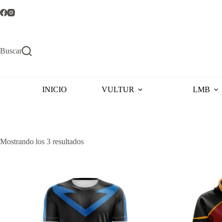
Saltar
al
contenido
Buscar
INICIO
VULTUR
LMB
Ordenado
Mostrando los 3 resultados
por
popularidad