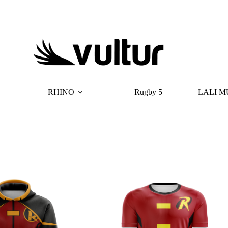
RHINO
Rugby 5
LALI M