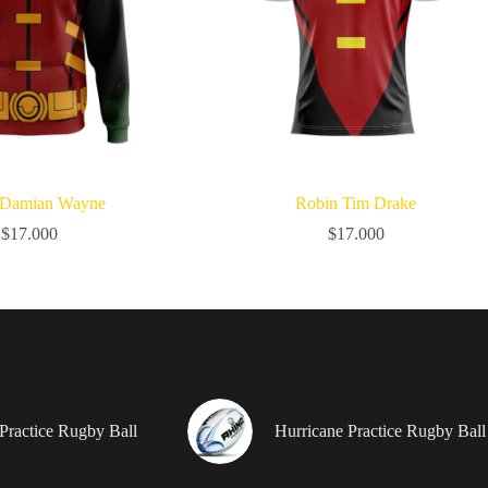
 Damian Wayne
Robin Tim Drake
$
17.000
$
17.000
Practice Rugby Ball
Hurricane Practice Rugby Ball