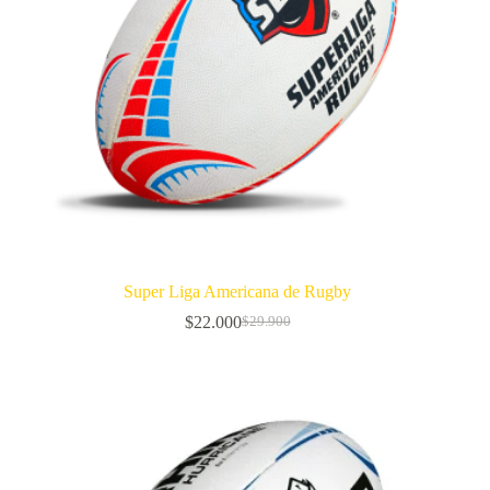
Super Liga Americana de Rugby
$
22.000
$
29.900
El
El
precio
precio
original
actual
era:
es:
$29.900.
$22.000.