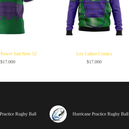
 Power Suit New 52
Lex Luthor Comics
$
17.000
$
17.000
Practice Rugby Ball
Hurricane Practice Rugby Ball