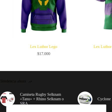
Lex Luthor Lego
Lex Luthor
$
17.000
Tendencia ahora
Camiseta Rugby Selknam
«Tanu» + Rhino Selknam o
Cyclone 
SRA