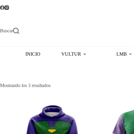
Saltar
al
contenido
Buscar
INICIO
VULTUR
LMB
Ordenado
Mostrando los 3 resultados
por
popularidad