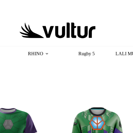
RHINO
Rugby 5
LALI M