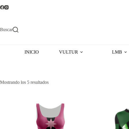
Saltar
al
contenido
Buscar
INICIO
VULTUR
LMB
Ordenado
Mostrando los 5 resultados
por
popularidad