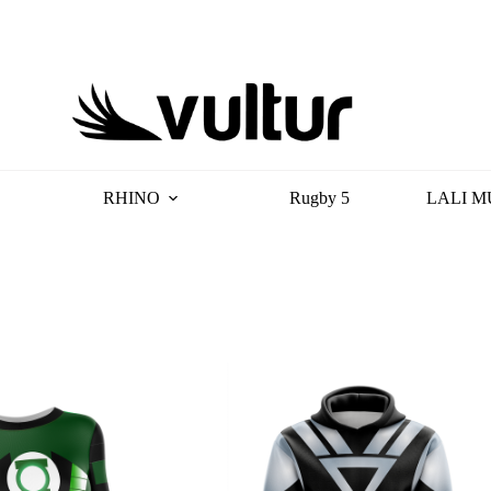
RHINO
Rugby 5
LALI M