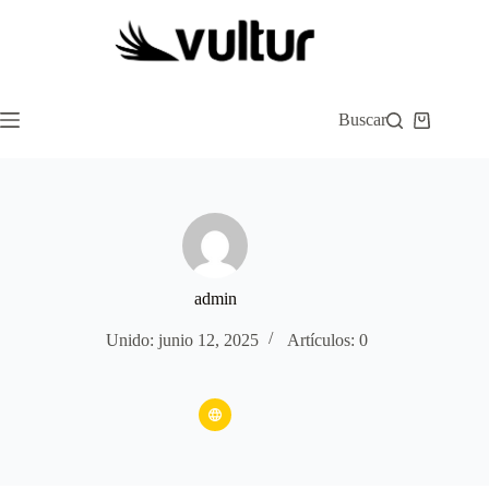
Saltar
al
contenido
Buscar
Carro
de
compra
admin
Unido: junio 12, 2025
Artículos: 0