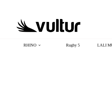
RHINO
Rugby 5
LALI M