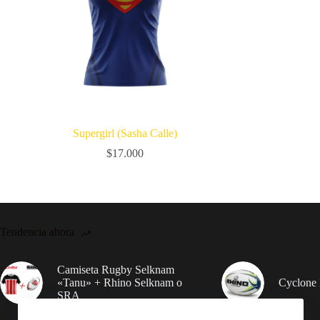
Supergirl (Sasha Calle)
$
17.000
Tendencia ahora
Camiseta Rugby Selknam
«Tanu» + Rhino Selknam o
Cyclone 
SRA