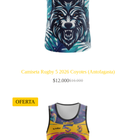
Camiseta Rugby 5 2026 Coyotes (Antofagasta)
$
12.000
$
16.000
El
El
precio
precio
original
actual
era:
es:
OFERTA
$16.000.
$12.000.