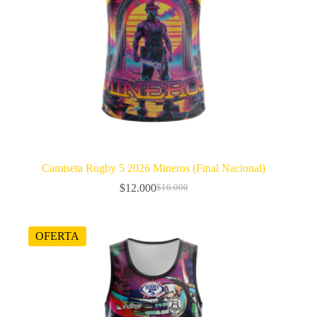
Camiseta Rugby 5 2026 Mineros (Final Nacional)
$
12.000
$
16.000
El
El
precio
precio
original
actual
era:
es:
OFERTA
$16.000.
$12.000.