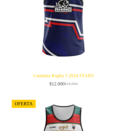
Camiseta Rugby 5 2024 STARS
$
12.000
$
16.000
El
El
precio
precio
original
actual
era:
es:
OFERTA
$16.000.
$12.000.