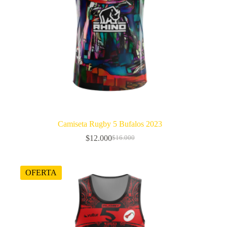
Camiseta Rugby 5 Bufalos 2023
$
12.000
$
16.000
El
El
precio
precio
original
actual
era:
es:
OFERTA
$16.000.
$12.000.