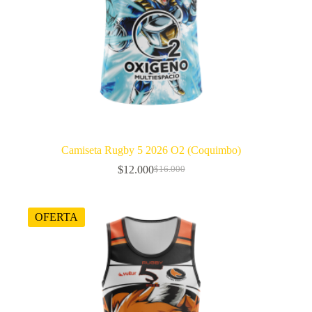
Camiseta Rugby 5 2026 O2 (Coquimbo)
$
12.000
$
16.000
El
El
precio
precio
original
actual
era:
es:
OFERTA
$16.000.
$12.000.