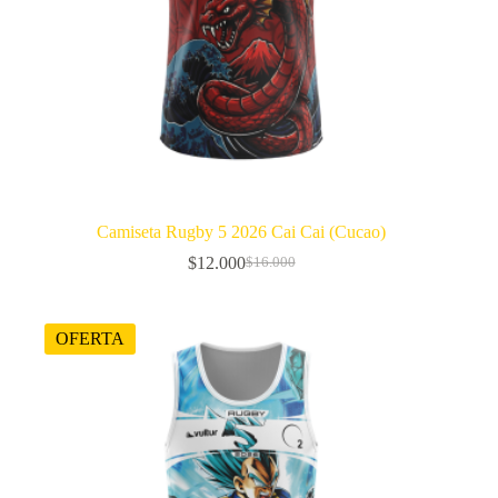
Camiseta Rugby 5 2026 Cai Cai (Cucao)
$
12.000
$
16.000
El
El
precio
precio
original
actual
era:
es:
OFERTA
$16.000.
$12.000.