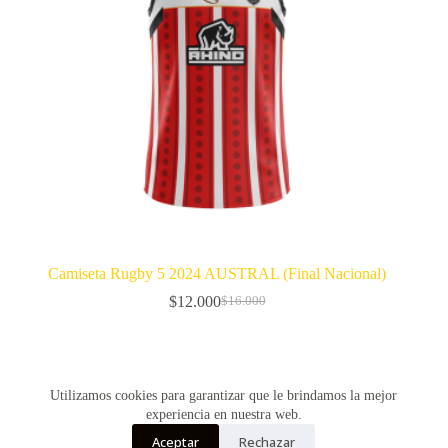
Camiseta Rugby 5 2024 AUSTRAL (Final Nacional)
$
12.000
$
16.000
El
El
precio
precio
original
actual
era:
es:
$16.000.
$12.000.
SIGUIENTE
Utilizamos cookies para garantizar que le brindamos la mejor
experiencia en nuestra web.
Aceptar
Rechazar