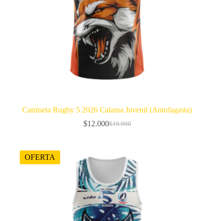
Camiseta Rugby 5 2026 Calama Juvenil (Antofagasta)
$
12.000
$
16.000
El
El
precio
precio
original
actual
era:
es:
OFERTA
$16.000.
$12.000.