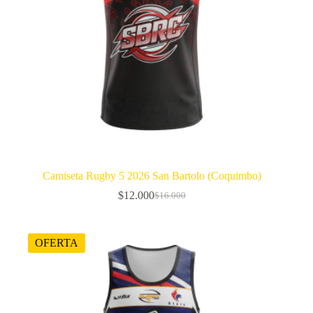
Camiseta Rugby 5 2026 San Bartolo (Coquimbo)
$
12.000
$
16.000
El
El
precio
precio
original
actual
era:
es:
OFERTA
$16.000.
$12.000.