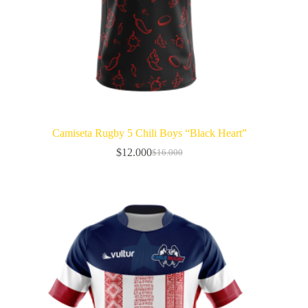
Camiseta Rugby 5 Chili Boys “Black Heart”
$
12.000
$
16.000
El
El
precio
precio
original
actual
era:
es:
$16.000.
$12.000.