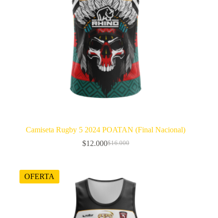
Camiseta Rugby 5 2024 POATAN (Final Nacional)
$
12.000
$
16.000
El
El
precio
precio
original
actual
era:
es:
OFERTA
$16.000.
$12.000.