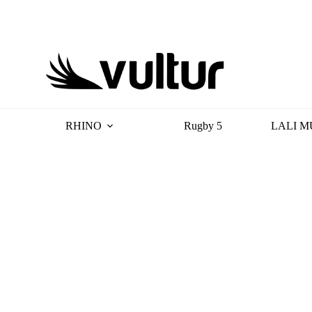
RHINO
Rugby 5
LALI M