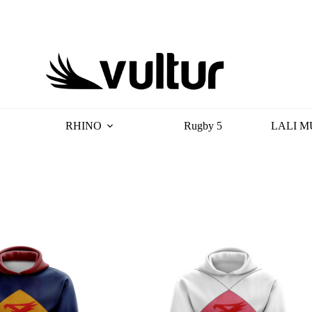
RHINO
Rugby 5
LALI M