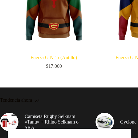
Fuerza G N° 5 (Autillo)
Fuerza G N°
$
17.000
Tendencia ahora
Camiseta Rugby Selknam
«Tanu» + Rhino Selknam o
Cyclone 
SRA