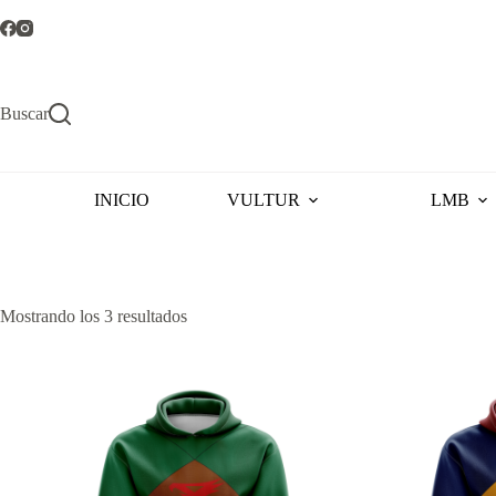
Saltar
al
contenido
Buscar
INICIO
VULTUR
LMB
Ordenado
Mostrando los 3 resultados
por
popularidad