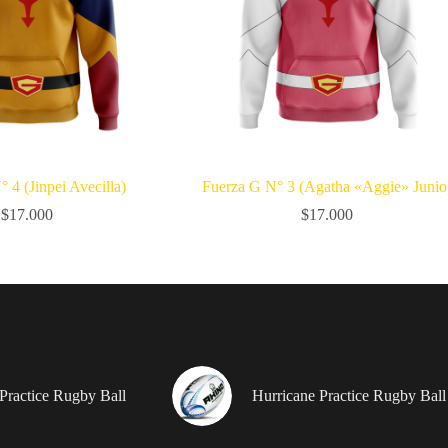
 4 (Jinpei Avecilla)
Fuerza G N° 3 (Agatha «Aggie» Junio
$
17.000
$
17.000
Practice Rugby Ball
Hurricane Practice Rugby Ball