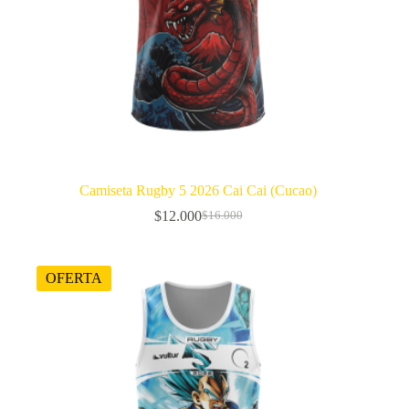
Camiseta Rugby 5 2026 Cai Cai (Cucao)
$
12.000
$
16.000
El
El
precio
precio
original
actual
era:
es:
OFERTA
$16.000.
$12.000.