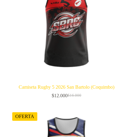
Camiseta Rugby 5 2026 San Bartolo (Coquimbo)
$
12.000
$
16.000
El
El
precio
precio
original
actual
era:
es:
OFERTA
$16.000.
$12.000.