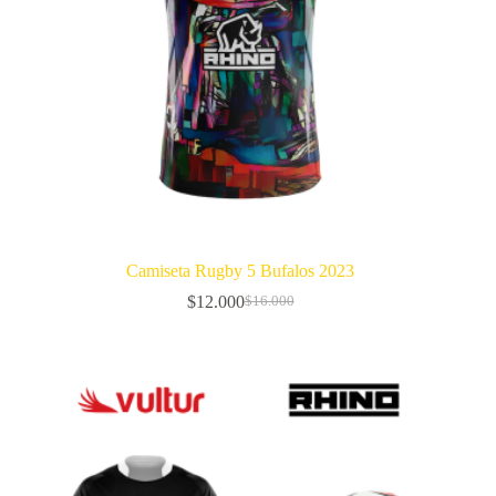
Camiseta Rugby 5 Bufalos 2023
$
12.000
$
16.000
El
El
precio
precio
original
actual
era:
es:
$16.000.
$12.000.