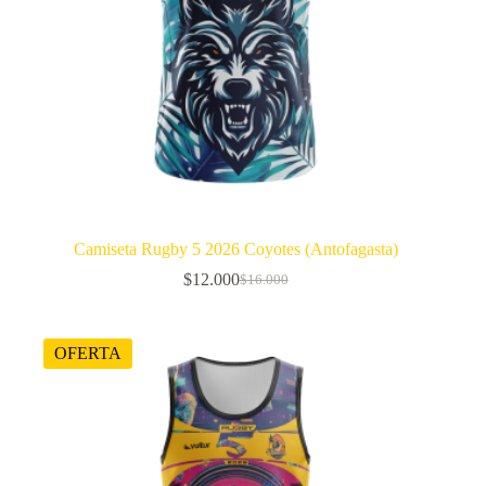
Camiseta Rugby 5 2026 Coyotes (Antofagasta)
$
12.000
$
16.000
El
El
precio
precio
original
actual
era:
es:
OFERTA
$16.000.
$12.000.