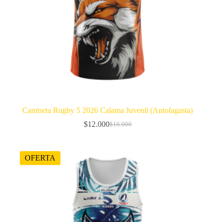
Camiseta Rugby 5 2026 Calama Juvenil (Antofagasta)
$
12.000
$
16.000
El
El
precio
precio
original
actual
era:
es:
OFERTA
$16.000.
$12.000.