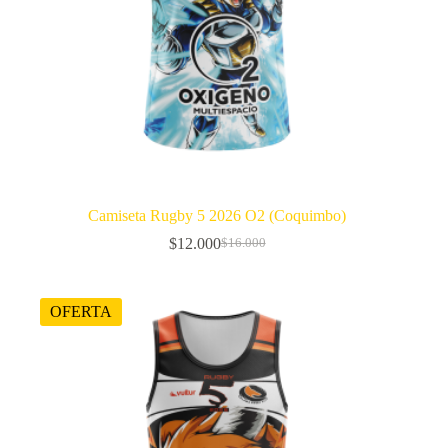
Camiseta Rugby 5 2026 O2 (Coquimbo)
$
12.000
$
16.000
El
El
precio
precio
original
actual
era:
es:
OFERTA
$16.000.
$12.000.