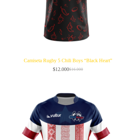
Camiseta Rugby 5 Chili Boys “Black Heart”
$
12.000
$
16.000
El
El
precio
precio
original
actual
era:
es:
$16.000.
$12.000.