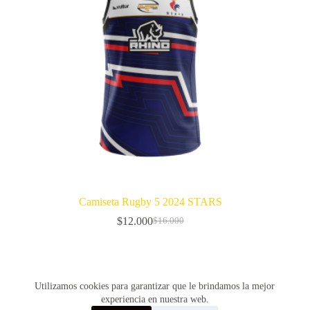
Camiseta Rugby 5 2024 STARS
$
12.000
$
16.000
El
El
precio
precio
original
actual
era:
es:
$16.000.
$12.000.
SIGUIENTE
Utilizamos cookies para garantizar que le brindamos la mejor
experiencia en nuestra web.