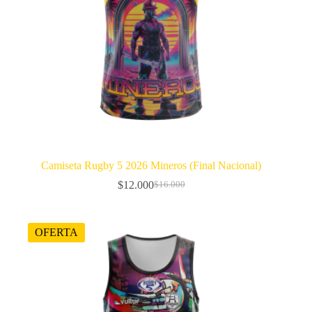
Camiseta Rugby 5 2026 Mineros (Final Nacional)
$
12.000
$
16.000
El
El
precio
precio
original
actual
era:
es:
OFERTA
$16.000.
$12.000.