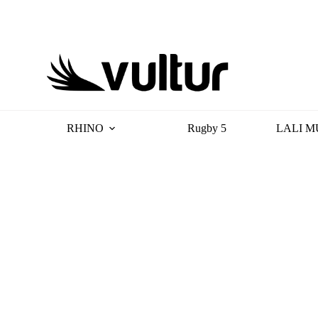
RHINO
Rugby 5
LALI M