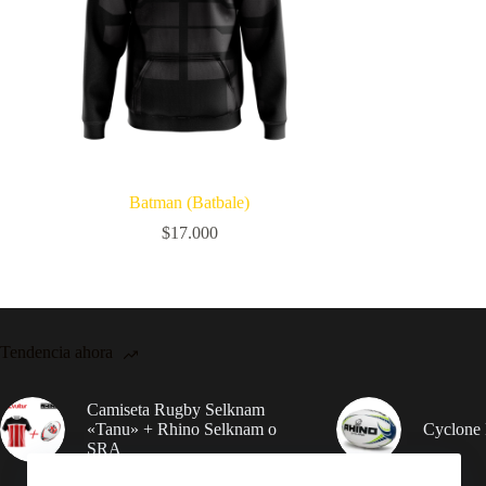
Batman (Batbale)
$
17.000
Tendencia ahora
Camiseta Rugby Selknam
«Tanu» + Rhino Selknam o
Cyclone 
SRA