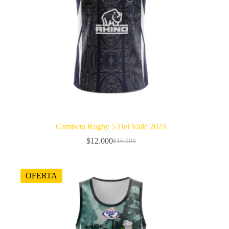
Camiseta Rugby 5 Del Valle 2023
$
12.000
$
16.000
El
El
precio
precio
original
actual
era:
es:
OFERTA
$16.000.
$12.000.