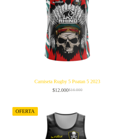
Camiseta Rugby 5 Poatan 5 2023
$
12.000
$
16.000
El
El
precio
precio
original
actual
era:
es:
OFERTA
$16.000.
$12.000.