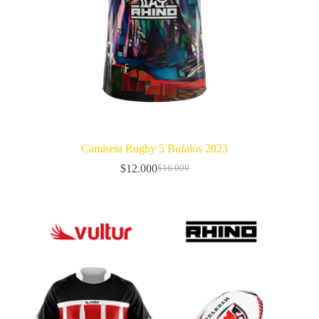
Camiseta Rugby 5 Bufalos 2023
$
12.000
$
16.000
El
El
precio
precio
original
actual
era:
es:
$16.000.
$12.000.