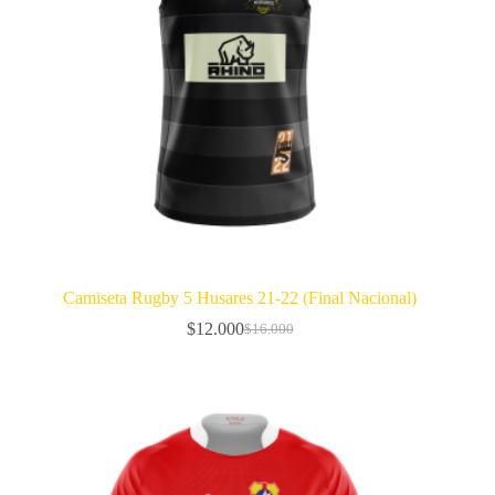
Camiseta Rugby 5 Husares 21-22 (Final Nacional)
$
12.000
$
16.000
El
El
precio
precio
original
actual
era:
es:
$16.000.
$12.000.