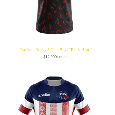
Camiseta Rugby 5 Chili Boys “Black Heart”
$
12.000
$
16.000
El
El
precio
precio
original
actual
era:
es:
$16.000.
$12.000.