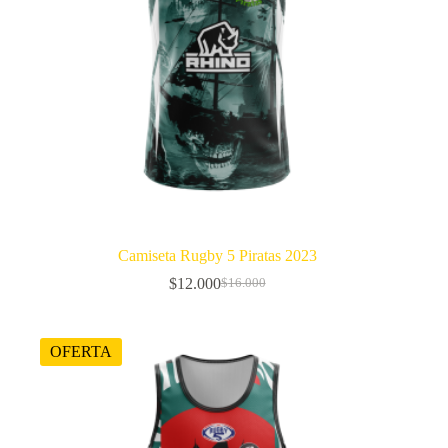
Camiseta Rugby 5 Piratas 2023
$
12.000
$
16.000
El
El
precio
precio
original
actual
era:
es:
OFERTA
$16.000.
$12.000.