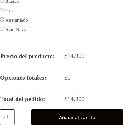
Blanco
Gris
Anaranjado
Azul Navy
$
14.900
Precio del producto:
Opciones totales:
$
0
Total del pedido:
$
14.900
Polera
Añadir al carrito
Vultur
Logo
Registred
cantidad