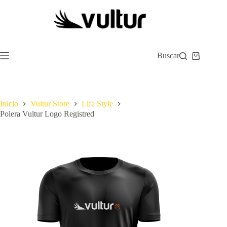
Saltar
al
contenido
Buscar
Carro
de
compra
Inicio
Vultur Store
Life Style
Polera Vultur Logo Registred