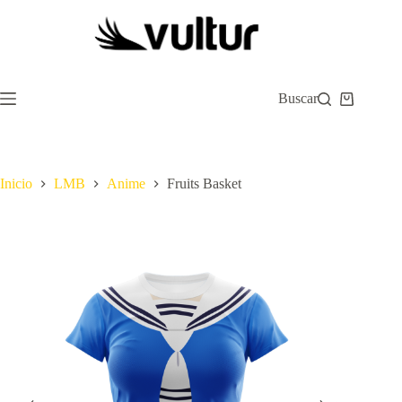
Saltar
al
contenido
Buscar
Carro
de
compra
Inicio
LMB
Anime
Fruits Basket