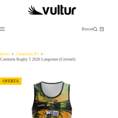
Saltar
al
contenido
Buscar
Carro
de
compra
Inicio
Camisetas R5
Camiseta Rugby 5 2026 Langostas (Coronel)
OFERTA