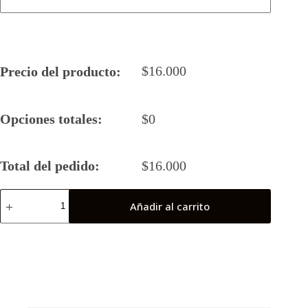
$
16.000
Precio del producto:
Opciones totales:
$
0
Total del pedido:
$
16.000
Camiseta
Añadir al carrito
Rugby
5
2026
Langostas
(Coronel)
cantidad