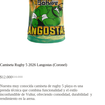
Camiseta Rugby 5 2026 Langostas (Coronel)
$
12.000
$
16.000
El
El
precio
precio
Nuestra muy conocida camiseta de rugby 5 playa es una
original
actual
prenda técnica que combina funcionalidad y el estilo
era:
es:
inconfundible de Vultur, ofreciendo comodidad, durabilidad y
$16.000.
$12.000.
rendimiento en la arena.