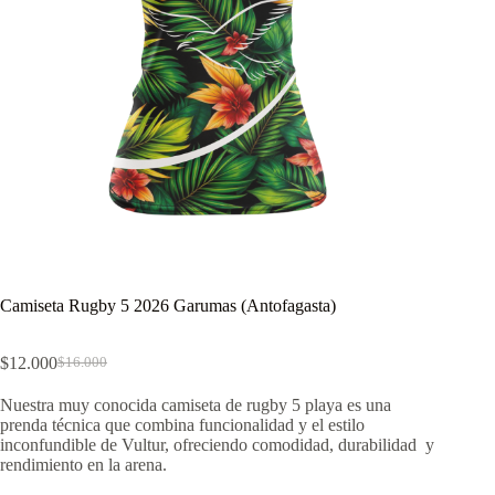
Camiseta Rugby 5 2026 Garumas (Antofagasta)
$
12.000
$
16.000
El
El
precio
precio
Nuestra muy conocida camiseta de rugby 5 playa es una
original
actual
prenda técnica que combina funcionalidad y el estilo
era:
es:
inconfundible de Vultur, ofreciendo comodidad, durabilidad y
$16.000.
$12.000.
rendimiento en la arena.