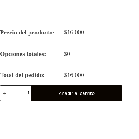
$
16.000
Precio del producto:
Opciones totales:
$
0
Total del pedido:
$
16.000
Camiseta
Añadir al carrito
Rugby
5
2026
Garumas
(Antofagasta)
cantidad