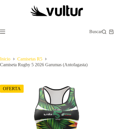
Saltar
al
contenido
Buscar
Carro
de
compra
Inicio
Camisetas R5
Camiseta Rugby 5 2026 Garumas (Antofagasta)
OFERTA